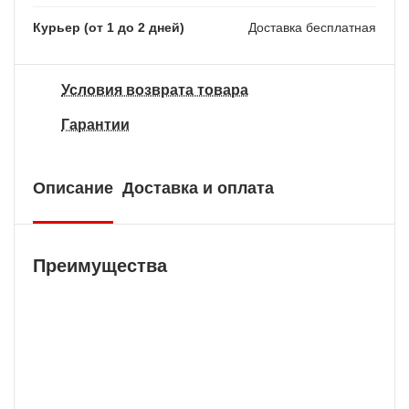
Курьер (от 1 до 2 дней)
Доставка бесплатная
Условия возврата товара
Гарантии
Описание
Доставка и оплата
Преимущества
Бесплатная доставка
У нас БЕСПЛАТНАЯ ДОСТАВКА наложенным
платежем. Вы получаете свою покупку в
кратчайшие сроки, вне зависимости от вашего