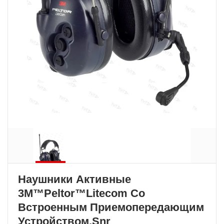
Наушники Активные
3М™Peltor™Litecom Со
Встроенным Приемопередающим
Устройством,Snr