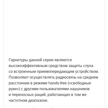
Бесплатная доставка
У нас БЕСПЛАТНАЯ ДОСТАВКА наложенным
платежем. Вы получаете свою покупку в
кратчайшие сроки, вне зависимости от вашего
региона и сложности заказа.
Гарнитуры данной серии являются
высокоэффективным средством защиты слуха
со встроенным приемопередающим устройством.
Позволяют осуществлять радиосвязь на среднем
расстоянии в режиме hands-free («свободные
руки») с другими пользователями наушников
и переносных раций, работающих в том же
частотном диапазоне.