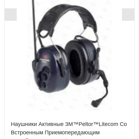
Наушники Активные 3М™Peltor™Litecom Со
Встроенным Приемопередающим