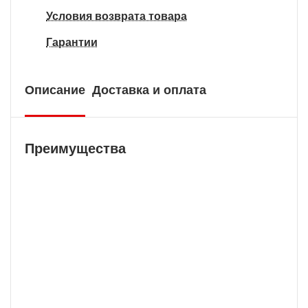
Условия возврата товара
Гарантии
Описание
Доставка и оплата
Преимущества
Бесплатная доставка
У нас БЕСПЛАТНАЯ ДОСТАВКА наложенным
платежем. Вы получаете свою покупку в
кратчайшие сроки, вне зависимости от вашего
региона и сложности заказа.