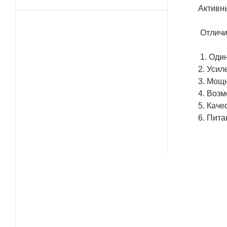
Активн
Отличи
1. Оди
2. Усил
3. Мощн
4. Возм
5. Кач
6. Пита