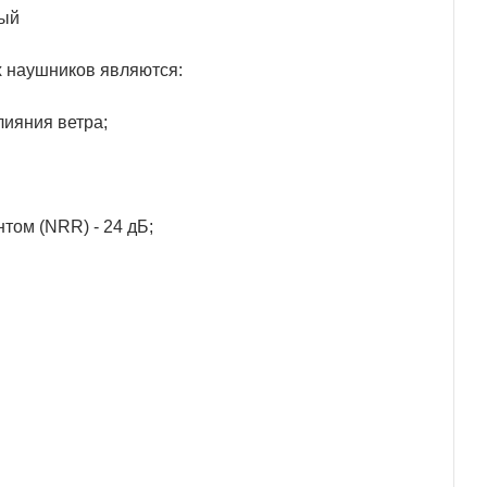
ный
 наушников являются:
ияния ветра;
том (NRR) - 24 дБ;