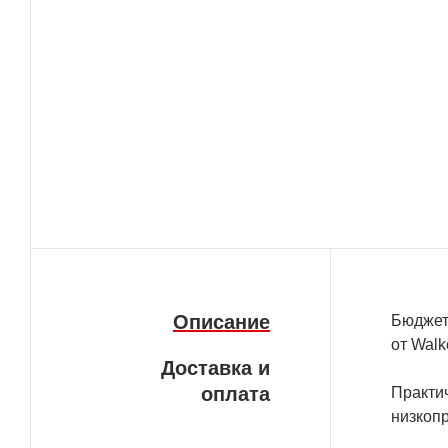
Описание
Бюджет
от Walke
Доставка и
оплата
Практич
низкопр