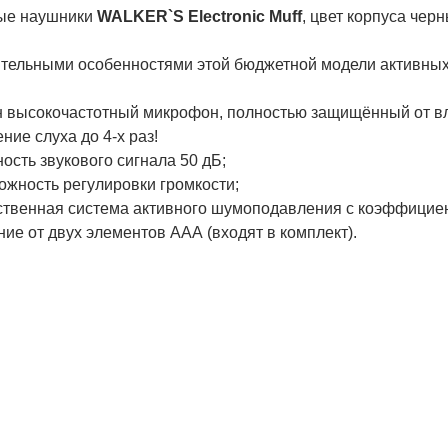
ые наушники
WALKER`S Electronic Muff
, цвет корпуса чер
тельными особенностями этой бюджетной модели активных
н высокочастотный микрофон, полностью защищённый от вл
ение слуха до 4-х раз!
ость звукового сигнала 50 дБ;
ожность регулировки громкости;
ественная система активного шумоподавления с коэффициен
ние от двух элементов ААА (входят в комплект).