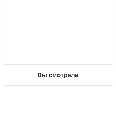
кратчайшие сроки, вне зависимости от вашего
региона и сложности заказа.
Вы смотрели