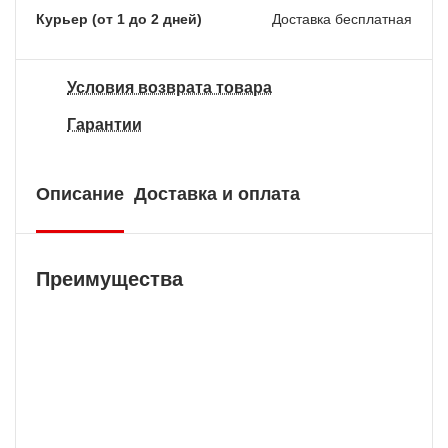
Курьер (от 1 до 2 дней)
Доставка бесплатная
Условия возврата товара
Гарантии
Описание
Доставка и оплата
Преимущества
Бесплатная доставка
У нас БЕСПЛАТНАЯ ДОСТАВКА наложенным
платежем. Вы получаете свою покупку в
кратчайшие сроки, вне зависимости от вашего