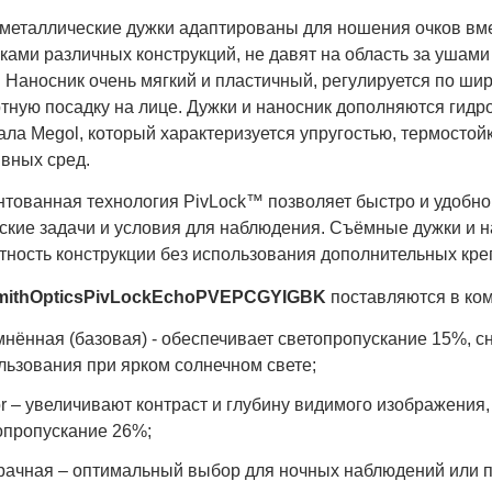
 металлические дужки адаптированы для ношения очков вм
ами различных конструкций, не давят на область за ушами
. Наносник очень мягкий и пластичный, регулируется по ш
тную посадку на лице. Дужки и наносник дополняются гид
ла Megol, который характеризуется упругостью, термостой
ивных сред.
нтованная технология PivLock™ позволяет быстро и удобно
ские задачи и условия для наблюдения. Съёмные дужки и н
тность конструкции без использования дополнительных кр
mith
Optics
PivLock
Echo
PVEPCGYIGBK
поставляются в ком
мнённая (базовая) - обеспечивает светопропускание 15%, с
льзования при ярком солнечном свете;
tor – увеличивают контраст и глубину видимого изображения,
опропускание 26%;
рачная – оптимальный выбор для ночных наблюдений или 