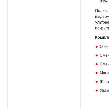
89%.
Полика
выдержи
ультра
покрыт
Компле
Очки
Смен
Смен
Мягк
Жёст
Упак