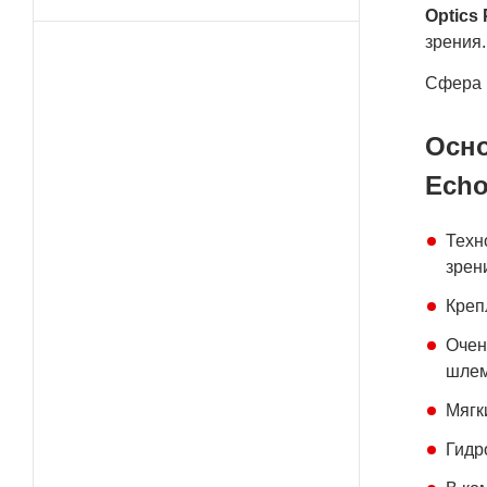
Optics
зрения.
Сфера п
Осно
Ech
Техн
зрен
Креп
Очен
шлем
Мягк
Гидр