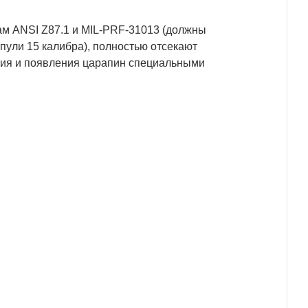
м ANSI Z87.1 и MIL-PRF-31013 (должны
пули 15 калибра), полностью отсекают
ния и появления царапин специальными