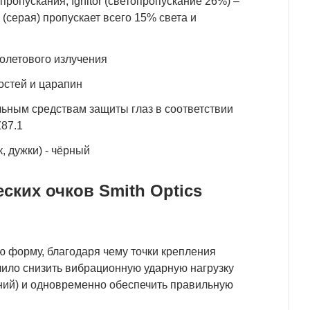
ропускания, Ignitor (светопропускание 26%) –
(серая) пропускает всего 15% света и
олетового излучения
остей и царапин
ьным средствам защиты глаз в соответствии
Z87.1
, дужки) - чёрный
ких очков Smith Optics
ю форму, благодаря чему точки крепления
олило снизить вибрационную ударную нагрузку
ний) и одновременно обеспечить правильную