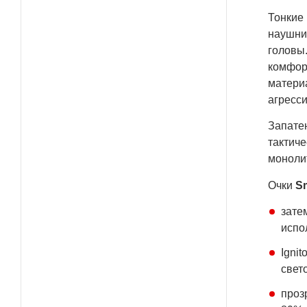
Тонкие
наушник
головы
комфор
материа
агресс
Запате
тактиче
моноли
Очки
S
зате
испо
Igni
свет
проз