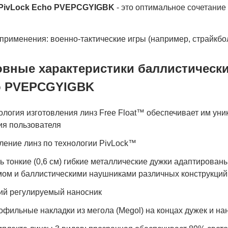
 PivLock
Echo
PVEPCGYIGBK
- это оптимальное сочетание
рименения: военно-тактические игры (например, страйкбол)
вные характеристики баллистических
o PVEPCGYIGBK
ология изготовления линз Free Float™ обеспечивает им ун
ия пользователя
ление линз по технологии PivLock™
ь тонкие (0,6 см) гибкие металлические дужки адаптирова
ом и баллистическими наушниками различных конструкций
ий регулируемый наносник
офильные накладки из мегола (Megol) на концах дужек и на