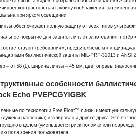
мплекте линзы 3 видов: прозрачная обеспечивает 89% светоп
ичивает контрастность и глубину изображения, затемнённая 
мальна при ярком освещении
линзы обеспечивают полную защиту от всех типов ультрафи
иальное покрытие для защиты линз от запотевания, потёрт
 соответствуют требованиям, предъявляемым к индивидуал
тандартами баллистической защиты MIL-PRF-31013 и ANSI 
ер – от 58 (L), ширина линзы – 45 мм, цвет оправы (наносник
труктивные особенности баллистичес
ock Echo PVEPCGYIGBK
вленные по технологии Free Float™ линзы имеют уникальну
(дужек и наносника) изолированы друг от друга. Это позв
струкцию в целом (уменьшается риск поломки или поврежде
рию поля зрения пользователя.