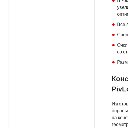
В ко
увел
опти
Все 
Спец
Очки
со с
Разм
Конс
PivL
Изгото
оправы 
на кон
геомет