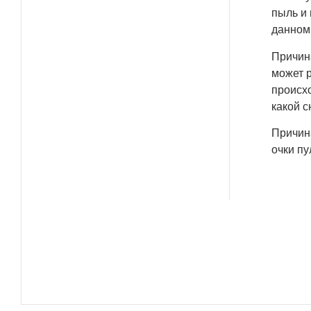
пыль и 
данном
Причина
может р
происхо
какой с
Причин
очки пу