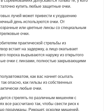
 в соревнованиях допускаются только те, у кого
статочно купить любые защитные очки.
товых лучей может привести к ухудшению
нечный день используются очки. От
прозрачные или цветные линзы со специальным
трелковые очки.
юбителям практической стрельбы из
ор встает на задержку, а лицо окатывает
шего пороха вырываются наружу из открытого
овые очки с линзами, полностью закрывающими
 полуавтоматом, как вас начнет осыпать
так опасно, как гильзы из собственных
рактически любые очки.
одится стрелять по различным мишеням с
х все рассчитано так, чтобы свести риск к
шо продуманы. Рикошет, осколки мишеней,