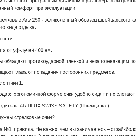
м качеством, прекрасным дизайном и разнообразной цветов
нный комфорт при эксплуатации.
релковые Arty 250 - великолепный образец швейцарского к
го вида отдыха.
ности:
та от уф-лучей 400 нм.
ы обладают противоударной пленкой и незапотевающим по
щают глаза от попадания посторонних предметов.
 оптики 1.
одаря эргономичной форме очки удобно сидят и не слетают
одитель: ARTILUX SWISS SAFETY (Швейцария)
нужны стрелковые очки?
 №1: правила. Не важно, чем вы занимаетесь – страйкболо