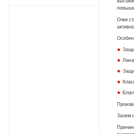
высоки
повыше
Очки ст
активно
Особен
Защи
Линз
Защи
Класс
Благ
Произв
Зачем 
Причина