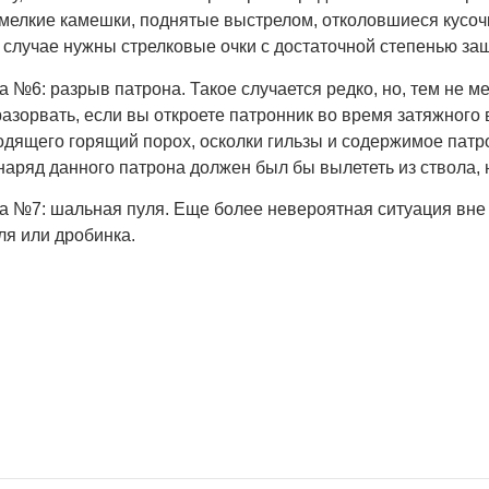
мелкие камешки, поднятые выстрелом, отколовшиеся кусочки
 случае нужны стрелковые очки с достаточной степенью за
 №6: разрыв патрона. Такое случается редко, но, тем не ме
азорвать, если вы откроете патронник во время затяжного
дящего горящий порох, осколки гильзы и содержимое патрон
наряд данного патрона должен был бы вылететь из ствола, 
а №7: шальная пуля. Еще более невероятная ситуация вне
ля или дробинка.