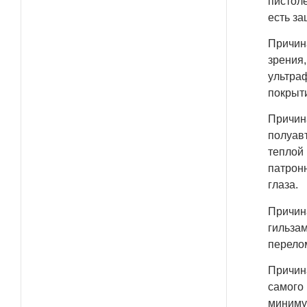
пистоле
есть за
Причин
зрения,
ультра
покрыт
Причина
полуавт
теплой 
патрон
глаза.
Причина
гильзам
перелом
Причин
самого 
миниму