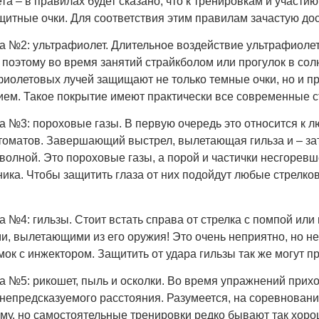
та – в правилах будет сказано, что к тренировкам и участию
щитные очки. Для соответствия этим правилам зачастую до
а №2: ультрафиолет. Длительное воздействие ультрафиоле
 поэтому во время занятий страйкболом или прогулок в сол
фиолетовых лучей защищают не только темные очки, но и 
ием. Такое покрытие имеют практически все современные с
 №3: пороховые газы. В первую очередь это относится к л
оматов. Завершающий выстрел, вылетающая гильза и – затв
волной. Это пороховые газы, а порой и частички несгорев
ника. Чтобы защитить глаза от них подойдут любые стрелк
 №4: гильзы. Стоит встать справа от стрелка с помпой или
и, вылетающими из его оружия! Это очень неприятно, но не 
ок с инжектором. Защитить от удара гильзы так же могут п
а №5: рикошет, пыль и осколки. Во время упражнений прих
непредсказуемого расстояния. Разумеется, на соревнования
му, но самостоятельные тренировки редко бывают так хоро