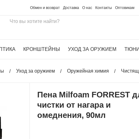
Обмен и возврат
Доставка
О нас
Контакты
Оптовикам
ПТИКА
КРОНШТЕЙНЫ
УХОД ЗА ОРУЖИЕМ
ТЮН
ты
Уход за оружием
Оружейная химия
Чистящ
Пена Milfoam FORREST д
чистки от нагара и
омеднения, 90мл