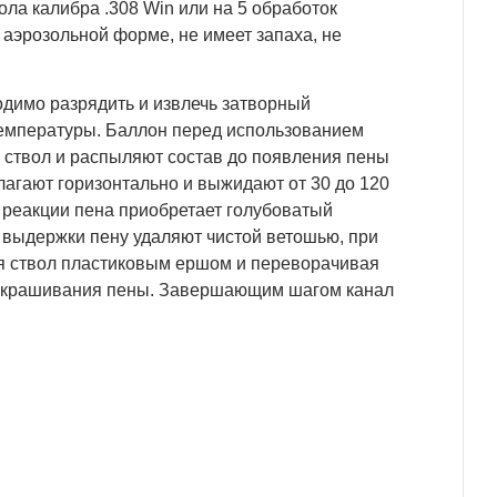
ла калибра .308 Win или на 5 обработок
 аэрозольной форме, не имеет запаха, не
димо разрядить и извлечь затворный
температуры. Баллон перед использованием
в ствол и распыляют состав до появления пены
лагают горизонтально и выжидают от 30 до 120
е реакции пена приобретает голубоватый
 выдержки пену удаляют чистой ветошью, при
дя ствол пластиковым ершом и переворачивая
го окрашивания пены. Завершающим шагом канал