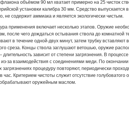
флакона объёмом 90 мл хватает примерно на 25 чисток ство
рийской установки калибра 30 мм. Средство выпускается в
о, не содержит аммиака и является экологически чистым.
ура применения включает несколько этапов. Оружие необхо
зм, после чего дождаться остывания ствола до комнатной 
вают в течение одной-двух минут, затем трубку вставляют 
ого среза. Концы ствола заглушают ветошью, оружие распо
 длительность зависит от степени загрязнения. В процесс
 из-за взаимодействия с соединениями меди. По окончании
х загрязнениях процедуру повторяют, периодически прохо
з в час. Критерием чистоты служит отсутствие голубовато
 обрабатывают оружейным маслом.