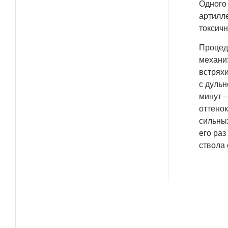
Одного 
артилле
токсичн
Процед
механи
встряхи
с дульн
минут —
оттенок
сильны
его ра
ствола