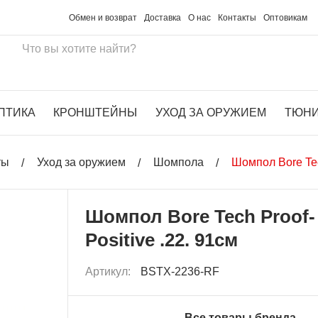
Обмен и возврат
Доставка
О нас
Контакты
Оптовикам
ПТИКА
КРОНШТЕЙНЫ
УХОД ЗА ОРУЖИЕМ
ТЮН
ты
Уход за оружием
Шомпола
Шомпол Bore Tec
Шомпол Bore Tech Proof-
Positive .22. 91см
Артикул:
BSTX-2236-RF
Все товары бренда