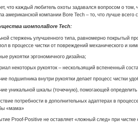
ет, что каждый любитель охоты задавался вопросом о том, 
 американской компании Bore Tech – то, что лучше всего с
ущества шомполаBore Tech:
ьной стержень улучшенного типа, равномерно покрытый 
ол в процессе чистки от повреждений механического и хими
ные рукоятки эргономичного дизайна;
риал некоторых рукояток – нескользящий вспененный соста
чие подшипника внутри рукоятки делает процесс чистки удо
чие уникальной шкалы (точечную), помогающей определить 
тствие потребности в дополнительных адаптерах в процесс
бы «мама»
ытие Proof-Positive не оставляет «ложный след» при чистке