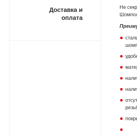
Не секр
Доставка и
Шомпола
оплата
Преим
стал
шомп
удоб
мате
нали
нали
отсу
резь
покр