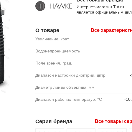
Интернет-магазин Tut.ru
является официальным ди
О товаре
Все характерист
Увеличение, крат
Водонепроницаемость
Поле зрения, град.
Диапазон настройки диоптрий, дптр
-
Диаметр линзы объектива, мм
Диапазон рабочих температур, °C
-10
Серия бренда
Все товары се