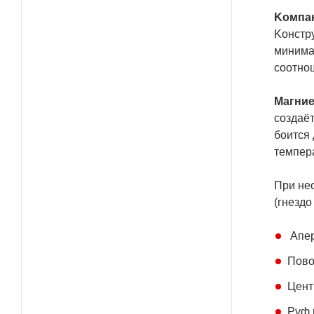
Koмпaĸ
Koнcтp
минимa
cooтнoш
Maгни
coздaё
бoитcя
тeмпepa
Πpи нe
(гнeздo
Aпep
Πoвo
Цeнт
Pyф 