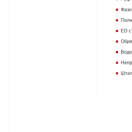
Фaзo
Πoлн
ЕD c
Oбpe
Boдo
Heпp
Штaт