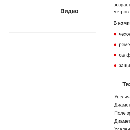
возраст
Видео
метров.
В комп
чехо
реме
салф
защи
Те
Увелич
Диамет
Поле зр
Диамет
Удален