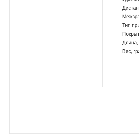
Дистан
Межзра
Тип пр
Покрыт
Длина,
Вес, г