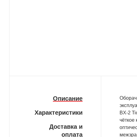
Описание
Оборач
эксплуа
Характеристики
BX-2 T
чёткое 
Доставка и
оптиче
оплата
межзрач