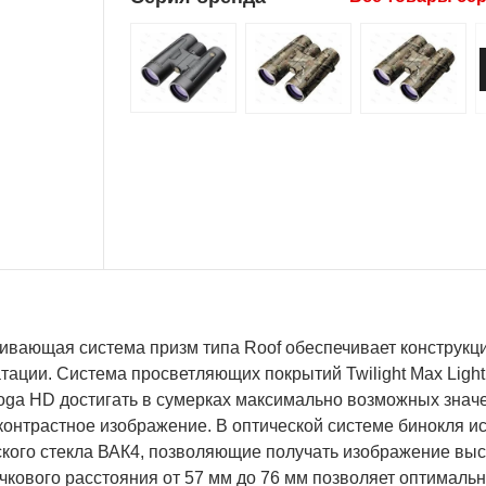
ивающая система призм типа Roof обеспечивает конструкци
тации. Система просветляющих покрытий Twilight Max Ligh
ioga HD достигать в сумерках максимально возможных знач
контрастное изображение. В оптической системе бинокля и
ского стекла ВАК4, позволяющие получать изображение выс
кового расстояния от 57 мм до 76 мм позволяет оптимальн