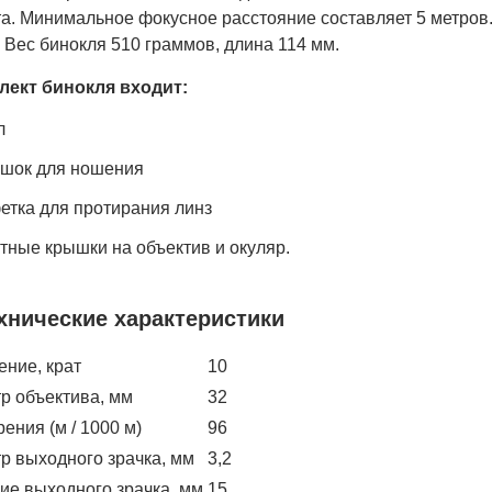
а. Минимальное фокусное расстояние составляет 5 метров.
 Вес бинокля 510 граммов, длина 114 мм.
лект бинокля входи
т:
л
шок для ношения
етка для протирания линз
тные крышки на объектив и окуляр.
хнические характеристики
ение, крат
10
р объектива, мм
32
ения (м / 1000 м)
96
р выходного зрачка, мм
3,2
ие выходного зрачка, мм
15