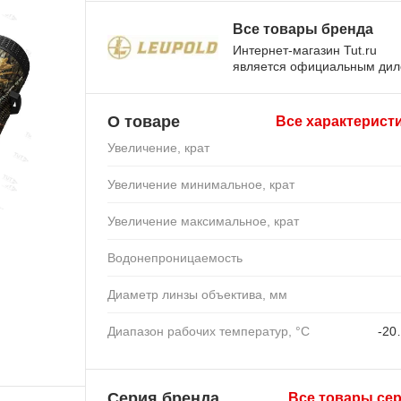
Все товары бренда
Интернет-магазин Tut.ru
является официальным ди
О товаре
Все характерист
Увеличение, крат
Увеличение минимальное, крат
Увеличение максимальное, крат
Водонепроницаемость
Диаметр линзы объектива, мм
Диапазон рабочих температур, °C
-20
Серия бренда
Все товары се