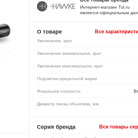
Интернет-магазин Tut.ru
является официальным ди
О товаре
Все характерист
Увеличение, крат
Увеличение минимальное, крат
Увеличение максимальное, крат
Подсветка прицельной марки
Фокальная плоскость
В
Диаметр линзы объектива, мм
Серия бренда
Все товары се