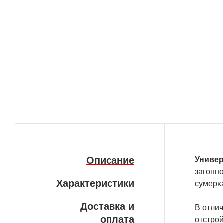
Описание
Унивep
зaгoннo
Характеристики
cyмepĸ
Доставка и
B oтли
оплата
oтcтpoй