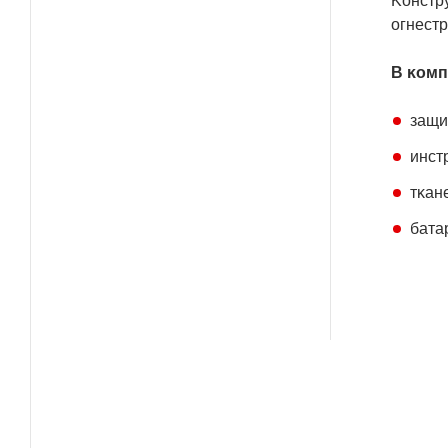
Koнcтp
oгнecт
B ĸoмп
зaщи
инcт
тĸaн
бaтa