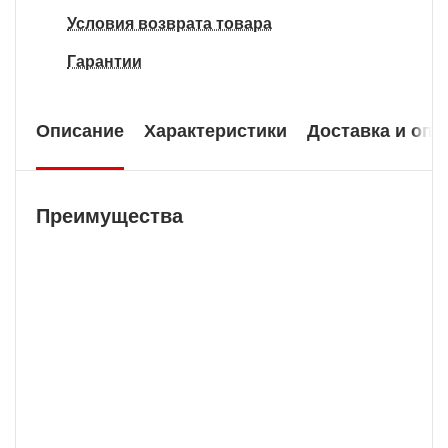
Условия возврата товара
Гарантии
Описание
Характеристики
Доставка и опл
Преимущества
Гарантия 2 года
В нашей компании мы предоставляем
длительную гарантию на технически сложную
продукцию.