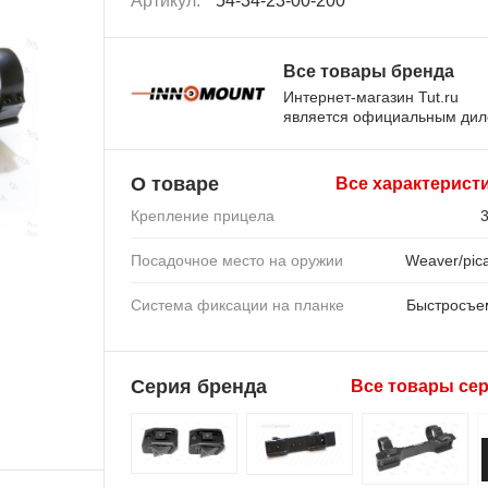
Артикул:
54-34-23-00-200
Все товары бренда
Интернет-магазин Tut.ru
является официальным ди
О товаре
Все характерист
Крепление прицела
Посадочное место на оружии
Weaver/pica
Система фиксации на планке
Быстросъ
Серия бренда
Все товары се