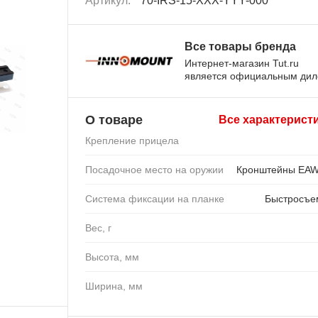
Артикул:
70-IRS-15-XXX-YYY-000
Все товары бренда
Интернет-магазин Tut.ru
является официальным ди
О товаре
Все характерист
Крепление прицела
Посадочное место на оружии
Кронштейны EAW
Система фиксации на планке
Быстросъ
Вес, г
Высота, мм
Ширина, мм