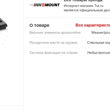
Интернет-магазин Tut.ru
является официальным ди
О товаре
Все характерист
Верхние элементы кронштейна
Weaver/pica
Посадочное место на оружии
Ствольная ко
Система фиксации на планке
Небыстросъе