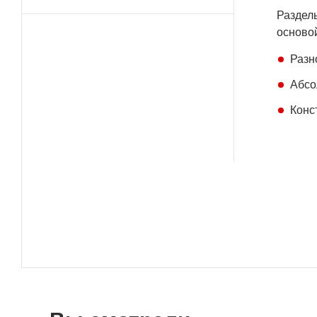
Раздель
осново
Разн
Абсо
Конс