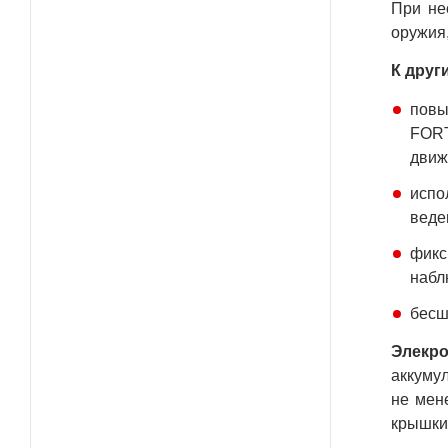
При не
оружия
К друг
повы
FORT
движ
испо
веде
фикс
набл
бесш
Элекр
аккуму
не мен
крышки 