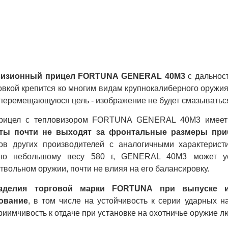
доставляем
тельную гарантию на
нически сложную
дукцию.
визионный прицел FORTUNA GENERAL 40M3
с дальнос
овкой крепится ко многим видам крупнокалиберного оружи
перемещающуюся цель - изображение не будет смазываться
рицел с тепловизором FORTUNA GENERAL 40M3 имеет 
иты почти не выходят за фронтальные размеры при
ов других производителей с аналогичными характерист
но небольшому весу 580 г, GENERAL 40M3 может ус
твольном оружии, почти не влияя на его балансировку.
зделия торговой марки FORTUNA при выпуске из
ование
, в том числе на устойчивость к серии ударных н
иимчивость к отдаче при установке на охотничье оружие л