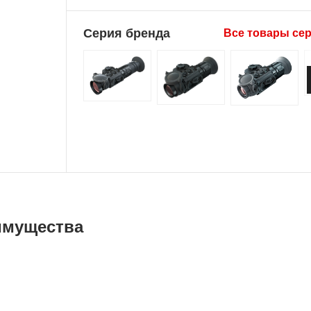
Серия бренда
Все товары се
имущества
антия 2 года
ашей компании мы