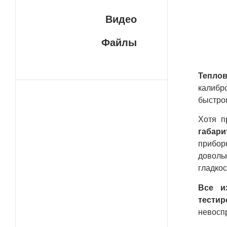
пре
дли
Видео
тех
про
Файлы
Тепло
калибр
быстро
Хотя п
габар
прибор
доволь
гладкос
Все и
тестир
невоспр