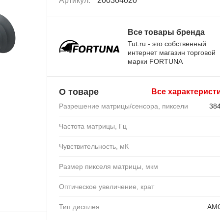
Артикул:
200304020
Все товары бренда
Tut.ru - это собственный
интернет магазин торговой
марки FORTUNA
О товаре
Все характерист
Разрешение матрицы/сенсора, пиксели
38
Частота матрицы, Гц
Чувствительность, мК
Размер пикселя матрицы, мкм
Оптическое увеличение, крат
Тип дисплея
AM