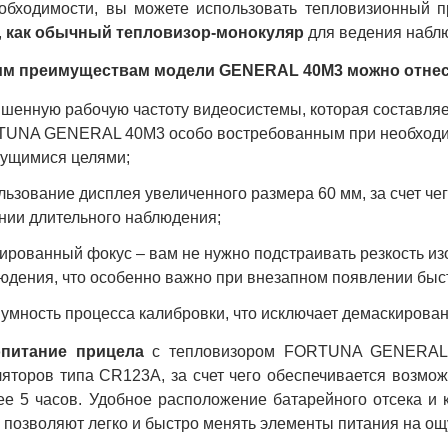
обходимости, вы можете использовать тепловизионный
,
как обычный тепловизор-монокуляр
для ведения наблю
им преимуществам модели GENERAL 40M3 можно отнес
шенную рабочую частоту видеосистемы, которая составляет
UNA GENERAL 40M3 особо востребованным при необходим
ущимися целями;
льзование дисплея увеличенного размера 60 мм, за счет чег
нии длительного наблюдения;
ированный фокус – вам не нужно подстраивать резкость из
юдения, что особенно важно при внезапном появлении бы
умность процесса калибровки, что исключает демаскирова
опитание прицела
с тепловизором FORTUNA GENERAL 4
ляторов типа CR123A, за счет чего обеспечивается возмо
ее 5 часов. Удобное расположение батарейного отсека и
позволяют легко и быстро менять элементы питания на ощу