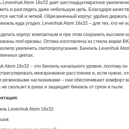
 Levenhuk Atom 16x32 дает шестнадцатикратное увеличение
жить и разглядеть даже небольшую цель. Благодаря качест
тся чистой и четкой. Обрезиненный корпус удобно держать
инокль куда угодно. Levenhuk Atom 16x32 – для тех, кто не 
делать корпус компактным и при этом сохранить высокое ка
ованы roof-призмы. Оптика изготовлена из стекла марки BK
волило увеличить светопропускание. Бинокль Levenhuk Ato
твенных цветах.
k Atom 16x32 – это бинокль начального уровня, поэтому он
 отрегулировать межзрачковое расстояние и, если нужно, 
и резиновыми наглазниками – они обеспечивают комфорт в
 не скользит в руках и защищает бинокль от грязи и пыли.
ктация:
кль Levenhuk Atom 16x32
ешок