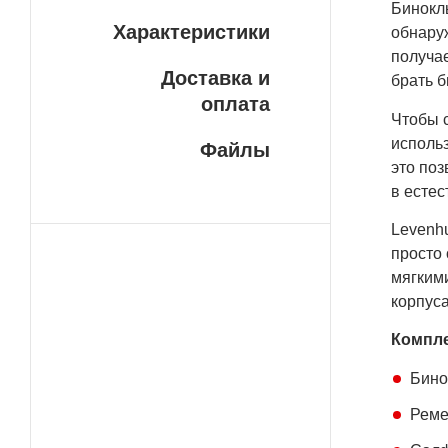
Бинокль
Характеристики
обнару
получае
Доставка и
брать б
оплата
Чтобы с
использ
Файлы
это поз
в естес
Levenhu
просто
мягким
корпуса
Компле
Бино
Рем