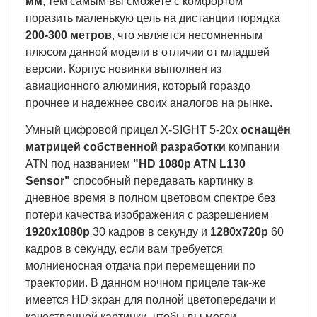
мм
, тем самым вы сможете с комфортом
поразить маленькую цель на дистанции порядка
200-300 метров
, что является несомненным
плюсом данной модели в отличии от младшей
версии. Корпус новинки выполнен из
авиационного алюминия, который гораздо
прочнее и надежнее своих аналогов на рынке.
Умный цифровой прицел X-SIGHT 5-20x
оснащён
матрицей собственной разработки
компании
ATN под названием
"HD 1080p ATN L130
Sensor"
способный передавать картинку в
дневное время в полном цветовом спектре без
потери качества изображения с разрешением
1920x1080p
30 кадров в секунду и
1280x720p
60
кадров в секунду, если вам требуется
молниеносная отдача при перемещении по
траектории. В данном ночном прицеле так-же
имеется HD экран для полной цветопередачи и
качественной картинки, чтобы вы могли